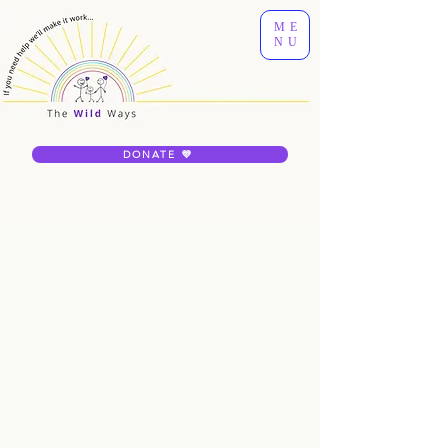
ME
NU
DONATE 💜